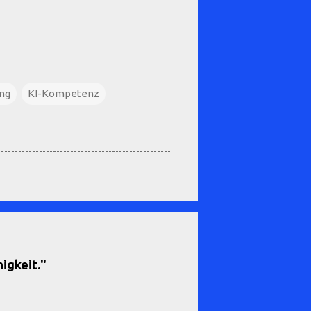
ung
KI-Kompetenz
igkeit."