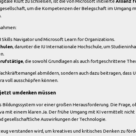
itale Kluft zu schließen, ist die von Microsoft initiierte
Allianz 
ilgesellschaft, um die Kompetenzen der Belegschaft im Umgang mit K
.
ßnahmen:
 Skills Navigator und Microsoft Learn for Organizations.
chulen
, darunter die IU Internationale Hochschule, um Studieninh
en.
rufstätige
, die sowohl Grundlagen als auch fortgeschrittene Th
n Fachkräftemangel abmildern, sondern auch dazu beitragen, das
ra voll ausschöpfen können.
 jetzt umdenken müssen
s Bildungssystem vor einer großen Herausforderung. Die Frage, ob
a mit einem klaren Ja. Der frühe Umgang mit KI vermittelt nicht
nd gesellschaftliche Auswirkungen der Technologie.
kzeug verstanden wird, um kreatives und kritisches Denken zu förd