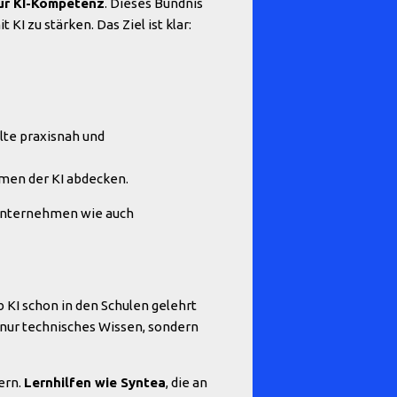
für KI-Kompetenz
. Dieses Bündnis
I zu stärken. Das Ziel ist klar:
alte praxisnah und
emen der KI abdecken.
s Unternehmen wie auch
 KI schon in den Schulen gelehrt
 nur technisches Wissen, sondern
ern.
Lernhilfen wie Syntea
, die an