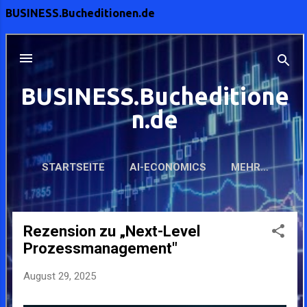
Verständnis wirtschaftlicher Themen,
erfordert. Die Fallstricke: Ein Meer aus
BUSINESS.Bucheditionen.de
insbesondere in Bezug auf deren
Code ohne...
Auswirkungen auf die Demokratie.
Philosophie trifft Wirtschaft: Ein neues
Forschungsfeld Thoma argumentiert, dass
die Sozialwissenschaften, einschließlich
der Wirtschaftswissenschaften,
Wertannahmen zugrunde legen müssen,
die oft die Grundlage politischer
Entscheidungen bilden. Dies wirft eine
zentrale Frage auf: Wie vereinbar ist dies
mit den demokratischen Prinzipien? Die
Antwort liegt in der Philosophie. Sie
fordert eine breitere Palette von
Werteorientierungen in den Sozialwiss...