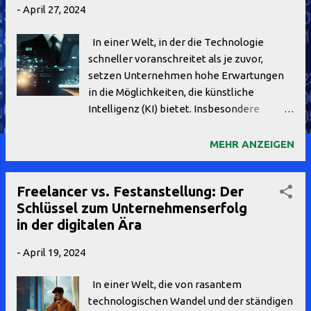
-
April 27, 2024
In einer Welt, in der die Technologie
schneller voranschreitet als je zuvor,
setzen Unternehmen hohe Erwartungen
in die Möglichkeiten, die künstliche
Intelligenz (KI) bietet. Insbesondere
generative KI (GenAI) rückt immer mehr in
den Fokus von Vorständen und
MEHR ANZEIGEN
Geschäftsführern großer Unternehmen,
getrieben von dem Wunsch nach
Freelancer vs. Festanstellung: Der
Effizienzsteigerung, Expansion und
Schlüssel zum Unternehmenserfolg
Verbesserung der Geschäftsergebnisse.
in der digitalen Ära
Doch eine kürzlich veröffentlichte Studie
der Managementberatung Horváth wirft
-
April 19, 2024
ein kritisches Licht auf den Umgang mit
dieser Schlüsseltechnologie in der Praxis.
In einer Welt, die von rasantem
Die Erkenntnisse zeichnen das Bild einer
technologischen Wandel und der ständigen
Unternehmenslandschaft, die trotz