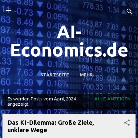
Direkt zum Hauptbereich
AI-
Economics.de
STARTSEITE
MEHR…
Es werden Posts vom April, 2024
ALLE ANZEIGEN
P
angezeigt.
o
s
Das KI-Dilemma: Große Ziele,
t
unklare Wege
s