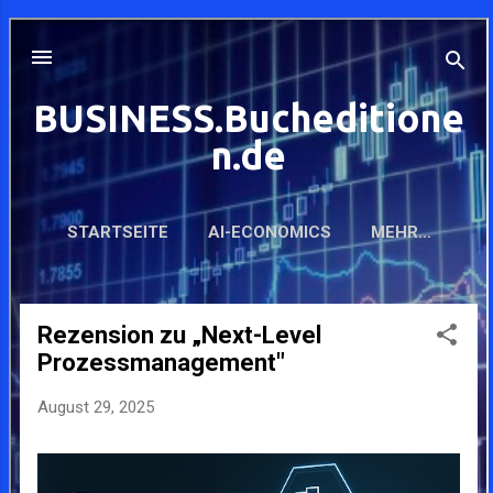
müssen ...
transformiert auch das Nutzererlebnis,
indem sie auf individuelle Bedürfnisse
eingeht und personalisierte Lösungen
bietet. Die Analyse großer Datenmengen
aus unterschiedlichen Quellen, wie
Verkehrsfluss- und Nutzerverhalten, kann
Städte intelligenter machen. Durch die
Auswertung von Transportdaten können
Verkehrsengpässe vorhergesagt und
alternative Routen in Echtzeit
vorgeschlagen werden. Das sorgt nicht nur
für ein schnelleres Vorankommen,
sondern reduziert auch den CO2-Ausstoß
und verbe...