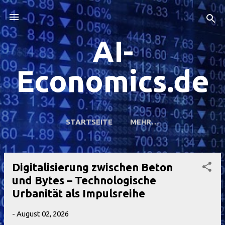
Direkt zum Hauptbereich
AI-
Economics.de
STARTSEITE
MEHR…
Digitalisierung zwischen Beton
P
und Bytes – Technologische
o
Urbanität als Impulsreihe
s
t
-
August 02, 2026
s