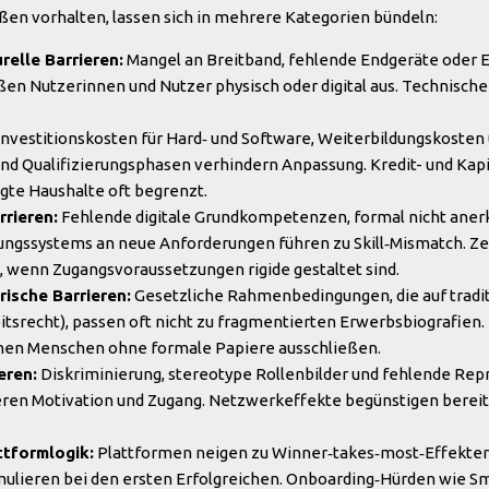
ußen vorhalten, lassen sich in mehrere Kategorien bündeln:
relle Barrieren:
Mangel an Breitband, fehlende Endgeräte oder E
ßen Nutzerinnen und Nutzer physisch oder digital aus. Technische
nvestitionskosten für Hard‑ und Software, Weiterbildungskosten 
Qualifizierungsphasen verhindern Anpassung. Kredit- und Kapit
gte Haushalte oft begrenzt.
rieren:
Fehlende digitale Grundkompetenzen, formal nicht aner
ungssystems an neue Anforderungen führen zu Skill‑Mismatch. Z
, wenn Zugangsvoraussetzungen rigide gestaltet sind.
rische Barrieren:
Gesetzliche Rahmenbedingungen, die auf tradit
eitsrecht), passen oft nicht zu fragmentierten Erwerbsbiografien
nen Menschen ohne formale Papiere ausschließen.
eren:
Diskriminierung, stereotype Rollenbilder und fehlende Rep
en Motivation und Zugang. Netzwerkeffekte begünstigen bereits
tformlogik:
Plattformen neigen zu Winner‑takes‑most‑Effekten
ulieren bei den ersten Erfolgreichen. Onboarding‑Hürden wie S