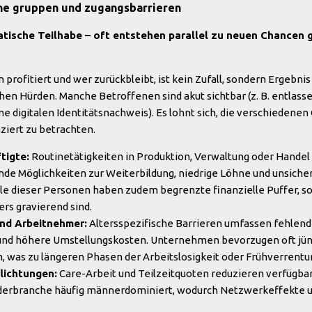
ene gruppen und zugangsbarrieren
atische Teilhabe – oft entstehen parallel zu neuen Chancen 
ofitiert und wer zurückbleibt, ist kein Zufall, sondern Ergebnis 
ichen Hürden. Manche Betroffenen sind akut sichtbar (z. B. entlass
e digitalen Identitätsnachweis). Es lohnt sich, die verschiedene
ziert zu betrachten.
tigte:
Routinetätigkeiten in Produktion, Verwaltung oder Handel
de Möglichkeiten zur Weiterbildung, niedrige Löhne und unsich
ele dieser Personen haben zudem begrenzte finanzielle Puffer, so
s gravierend sind.
nd Arbeitnehmer:
Altersspezifische Barrieren umfassen fehlen
 und höhere Umstellungskosten. Unternehmen bevorzugen oft jüng
, was zu längeren Phasen der Arbeitslosigkeit oder Frühverrentun
lichtungen:
Care-Arbeit und Teilzeitquoten reduzieren verfügbar
derbranche häufig männerdominiert, wodurch Netzwerkeffekte un