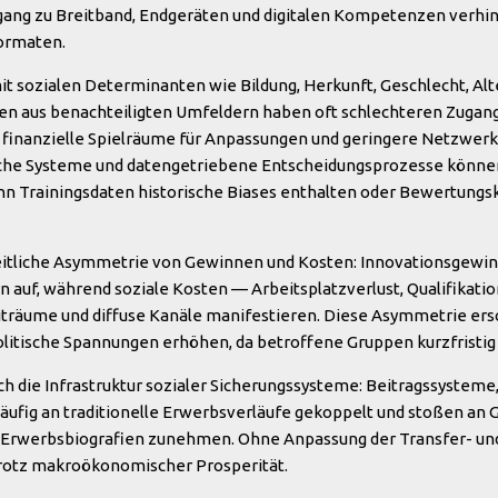
ang zu Breitband, Endgeräten und digitalen Kompetenzen verhind
ormaten.
it sozialen Determinanten wie Bildung, Herkunft, Geschlecht, Alt
en aus benachteiligten Umfeldern haben oft schlechteren Zugang
finanzielle Spielräume für Anpassungen und geringere Netzwerke
sche Systeme und datengetriebene Entscheidungsprozesse könn
nn Trainingsdaten historische Biases enthalten oder Bewertung
eitliche Asymmetrie von Gewinnen und Kosten: Innovationsgewinn
auf, während soziale Kosten — Arbeitsplatzverlust, Qualifikati
iträume und diffuse Kanäle manifestieren. Diese Asymmetrie ersc
tische Spannungen erhöhen, da betroffene Gruppen kurzfristig 
uch die Infrastruktur sozialer Sicherungssysteme: Beitragssystem
häufig an traditionelle Erwerbsverläufe gekoppelt und stoßen an 
e Erwerbsbiografien zunehmen. Ohne Anpassung der Transfer- 
rotz makroökonomischer Prosperität.