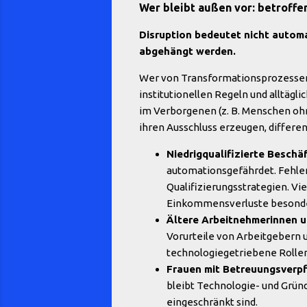
Wer bleibt außen vor: betroff
Disruption bedeutet nicht autom
abgehängt werden.
Wer von Transformationsprozessen pr
institutionellen Regeln und alltägl
im Verborgenen (z. B. Menschen ohn
ihren Ausschluss erzeugen, differen
Niedrigqualifizierte Beschäf
automationsgefährdet. Fehlen
Qualifizierungsstrategien. Vi
Einkommensverluste besonder
Ältere Arbeitnehmerinnen u
Vorurteile von Arbeitgebern
technologiegetriebene Rollen
Frauen mit Betreuungsverpf
bleibt Technologie- und Grün
eingeschränkt sind.