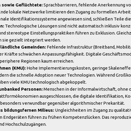
 sowie Geflüchtete:
Sprachbarrieren, fehlende Anerkennung von
lnde lokale Netzwerke limitieren den Zugang zu formellen Arbei
ionale Identifikationssysteme angewiesen sind, schließen Teile di
n:
Technologische Lösungen sind nicht automatisch inklusiv konzi
d stereotype Einstellungspraktiken führen zu Exklusion. Gleichze
sie gezielt integriert werden.
ländliche Gemeinden:
Fehlende Infrastruktur (Breitband, Mobil
er Kräfte schwächen Anpassungsfähigkeit. Digitale Geschäftsmode
 periphere Regionen kaum erreichen.
ehmen (KMU):
Hohe Implementierungskosten, geringe Skaleneffe
ndern die schnelle Adoption neuer Technologien. Während Großk
eiben viele KMU technologisch abgekoppelt.
 unbanked Personen:
Menschen in der Informalwirtschaft, ohne o
lattformökonomien ausgeschlossen, die digitale Identifikation,
 besonders verwundbar gegenüber algorithmischer Prekarität.
s bildungsfernen Milieus:
Ungleichheiten im Zugang zu qualitati
n Endgeräten führen zu frühen Kompetenzlücken. Das reproduzier
und Hochschulzugängen.