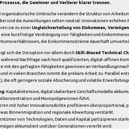
Prozesse, die Gewinner und Verlierer klarer trennen.
d organisatorische Umbrüche verändern die Struktur von Arbeits
abei sind die Auswirkungen selten neutral: Innovationen erhöhen 
hren sie zu einer
Ungleichverteilung von Einkommen, Vermöge
 eine kurzfristige Verdrängung von Tätigkeiten und Einkommensqu
tumsverhältnissen, die Einkommensströme dauerhaft umvertei
gt sich die Disruption vor allem durch
Skill-Biased Technical C
 während Nachfrage nach hoch qualifizierten, digital-affinen Kom
gte mit den gefragten Fähigkeiten gewinnen an Verhandlungsmac
und in vielen Branchen nimmt die prekäre Arbeit zu. Parallel e
), die oft geringere soziale Absicherung und volatile Erwerbsbiogr
ng:
Kapitalintensive, digital skalierbare Geschäftsmodelle akkumu
rktkonzentration und Monopolgewinnen führt.
ren mit hoher Innovationsdichte profitieren überproportional, 
, was Binnenmigration und regionale Abwertung verstärkt.
entümer von Technologien, Daten und Kapital partizipieren stä
ögen akkumuliert und über Generationen vererbt wird.