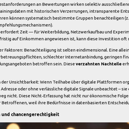
estanforderungen an Bewertungen wirken selektiv ausschließend
ainingsdaten mit historischen Verzerrungen, intransparente Ent
hren können systematisch bestimmte Gruppen benachteiligen (z. B
Empfehlungsmechanismen).
erfordert Zeit — für Weiterbildung, Netzwerkaufbau und Experi
istig auf Einkommen angewiesen ist, kann diese Investition oft n
er Faktoren: Benachteiligung ist selten eindimensional. Eine allei
rbetreuungspflichten, schlechter Internetanbindung, geringen fi
dungsangeboten betroffen sein. Diese
verzahnten Nachteile
erh
der Unsichtbarkeit: Wenn Teilhabe über digitale Plattformen org
e Adresse oder ohne verlässliche digitale Signale unbeachtet – sie 
g nicht. Diese Nicht‑Erfassung hat nicht nur ökonomische Folge
 Betroffenen, weil ihre Bedürfnisse in datenbasierten Entscheid
n und chancengerechtigkeit