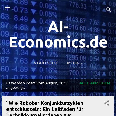
Direkt zum Hauptbereich
AI-
Economics.de
STARTSEITE
MEHR…
Es werden Posts vom August, 2025
ALLE ANZEIGEN
P
angezeigt.
o
s
"Wie Roboter Konjunkturzyklen
t
entschlüsseln: Ein Leitfaden für
s
Technikjournalist:innen zur