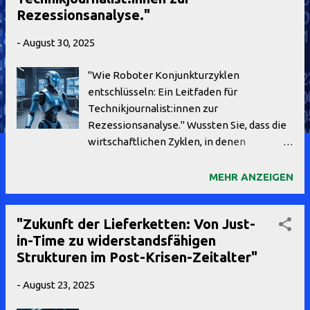
Rezessionsanalyse."
-
August 30, 2025
"Wie Roboter Konjunkturzyklen
entschlüsseln: Ein Leitfaden für
Technikjournalist:innen zur
Rezessionsanalyse." Wussten Sie, dass die
wirtschaftlichen Zyklen, in denen
Unternehmen florieren und leiden, oft
einem unsichtbaren Rhythmus folgen?
MEHR ANZEIGEN
Diese Zyklen sind nicht nur komplexe
Phänomene, sondern auch essentielle
"Zukunft der Lieferketten: Von Just-
Bestandteile unserer
in-Time zu widerstandsfähigen
Wirtschaftsgeschichte. Sie zeigen, wie sich
Strukturen im Post-Krisen-Zeitalter"
Investitionen, Beschäftigung und Konsum
über die Jahre hinweg entwickeln und wie
-
August 23, 2025
externe Faktoren, wie politische
Entscheidungen oder globale Krisen, den