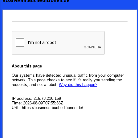
BUSINESS.Bucheditionen.de
entscheidenden Einfluss auf die
Leist...
Konjunktur . Wenn innovative Geräte und
Systeme auf den Markt kommen, spiegeln
sie oft das Vertrauen in die wirtschaftliche
Zukunft wider. Ein Beispiel dafür ist der
Anstieg der Investitionen in
Nachrichtentechnologien und
Automatisierung. Diese Entwicklungen
zeigen, dass Unternehmen bereit sind, in
ihre Zukunft zu investieren, was sich oft
positiv auf die Wirtschaftslage auswirkt.
Hier eine Übersicht über die
Schlüsselelemente, die Technik zu einem
Frühindikator machen: Innovationszyklen:
Technologische I...