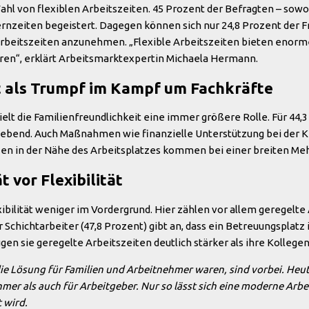
 Wahl von flexiblen Arbeitszeiten. 45 Prozent der Befragten – sowo
rnzeiten begeistert. Dagegen können sich nur 24,8 Prozent der F
 Arbeitszeiten anzunehmen. „Flexible Arbeitszeiten bieten enorme 
ren“, erklärt Arbeitsmarktexpertin Michaela Hermann.
t als Trumpf im Kampf um Fachkräfte
elt die Familienfreundlichkeit eine immer größere Rolle. Für 44,
ggebend. Auch Maßnahmen wie finanzielle Unterstützung bei der 
en in der Nähe des Arbeitsplatzes kommen bei einer breiten Meh
t vor Flexibilität
xibilität weniger im Vordergrund. Hier zählen vor allem geregelte
r Schichtarbeiter (47,8 Prozent) gibt an, dass ein Betreuungsplatz
gen sie geregelte Arbeitszeiten deutlich stärker als ihre Kollege
 die Lösung für Familien und Arbeitnehmer waren, sind vorbei. Heute
er als auch für Arbeitgeber. Nur so lässt sich eine moderne Arbei
 wird.