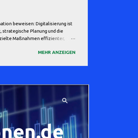
andelsunternehmen beginnt mit
und Finanzplanung hinzu, wenn...
ation beweisen: Digitalisierung ist
 strategische Planung und die
ezielte Maßnahmen effizienter,
mit begrenzten Mitteln möglich ist.
MEHR ANZEIGEN
ist Mut. Viele Unternehmen zögern,
rstand fürchten. Doch die
s: Ein Handwerksbetrieb wagte die
ufwände erheblich. Ein
e seine Um...