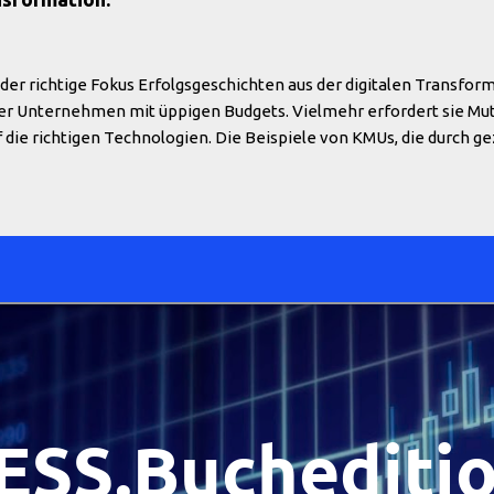
unktionen oder Kapazitäten hinzufügen. Beispiel: Ein kleines H
n eines ERP-Systems und fügt später Module für Lagerverwaltung 
er richtige Fokus Erfolgsgeschichten aus der digitalen Transform
ßer Unternehmen mit üppigen Budgets. Vielmehr erfordert sie Mut,
 die richtigen Technologien. Die Beispiele von KMUs, die durch g
r und innovativer wurden, zeigen, dass der digitale Wandel auch 
ritt ins Unbekannte Der wichtigste Motor für die Digitalisierung 
n von Investitionen, technische Unsicherheiten oder internen Wide
olgsgeschichten zeigen: Mut wird belohnt. Beispiele aus der Praxi
digitalen Planungstools und reduzierte Fehlerquoten sowie Zeita
te trotz Unsicherheiten einen E-Commerce-Shop auf und steigert