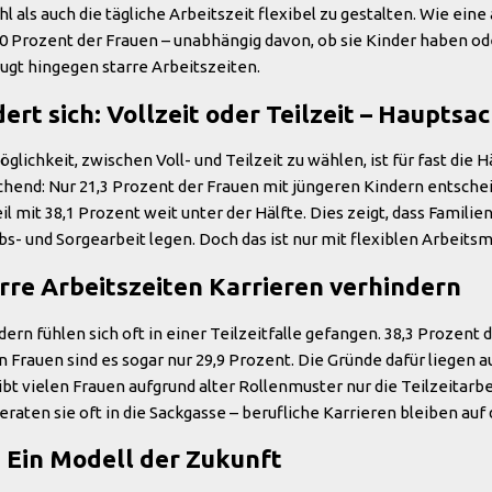
 als auch die tägliche Arbeitszeit flexibel zu gestalten. Wie ein
50 Prozent der Frauen – unabhängig davon, ob sie Kinder haben ode
zugt hingegen starre Arbeitszeiten.
rt sich: Vollzeit oder Teilzeit – Hauptsac
glichkeit, zwischen Voll- und Teilzeit zu wählen, ist für fast die 
end: Nur 21,3 Prozent der Frauen mit jüngeren Kindern entscheide
il mit 38,1 Prozent weit unter der Hälfte. Dies zeigt, dass Famili
s- und Sorgearbeit legen. Doch das ist nur mit flexiblen Arbeits
arre Arbeitszeiten Karrieren verhindern
rn fühlen sich oft in einer Teilzeitfalle gefangen. 38,3 Prozent 
n Frauen sind es sogar nur 29,9 Prozent. Die Gründe dafür liegen 
bt vielen Frauen aufgrund alter Rollenmuster nur die Teilzeitarbei
eraten sie oft in die Sackgasse – berufliche Karrieren bleiben auf
: Ein Modell der Zukunft