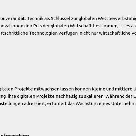
uveränität: Technik als Schlüssel zur globalen Wettbewerbsfähigke
novationen den Puls der globalen Wirtschaft bestimmen, ist es al
ortschrittliche Technologien verfügen, nicht nur wirtschaftliche 
ht erlangen. Die Frage der technologischen Souveränität nimmt ni
ralen Platz ein, sondern wirkt sich auch direkt auf die nationale 
taaten, die sich auf die Technologien anderer verlassen, setzen i
ie strategisch in Forschung und Entwicklung investieren, ihre Po
auen können. Die technologischen Fortschritte in Bereichen wie Kü
 Cybersecurity entscheiden häufig über den Erfolg oder Misserfol
italen Projekte mitwachsen lassen können Kleine und mittlere
g, ihre digitalen Projekte nachhaltig zu skalieren. Während der Ei
tellungen adressiert, erfordert das Wachstum eines Unternehme
e Infrastruktur, die sich an neue Anforderungen anpassen kann. Dig
me, sondern als ein dynamischer Prozess verstanden werden, 
re Systeme wählen: Modulare Technologien ermöglichen es KMUs, 
ne bestehende Systeme komplett austauschen zu müssen. So kön
nsformation.