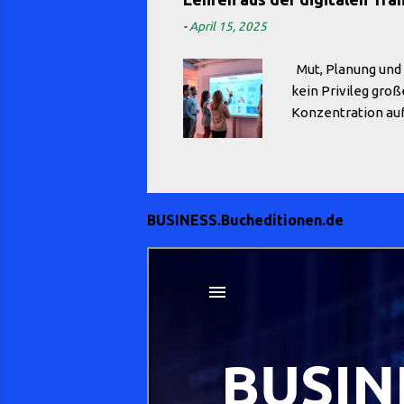
bei Bedarf neue F
-
April 15, 2025
einer Basisversio
Mut, Planung und d
kein Privileg gro
Konzentration auf
wettbewerbsfähige
Mut: Der erste Sch
da sie die Risike
vorgestellten Erf
BUSINESS.Bucheditionen.de
Einführung eines 
Einzelhändler bau