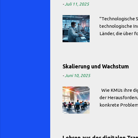
-
Juli 11, 2025
"Technologische So
technologische In
Länder, die über f
geopolitische Mac
Kontext einen zent
Machtgefüge aus. S
während Länder, d
Skalierung und Wachstum
festigen und ausb
-
Juni 10, 2025
Biotechnologie und
Wie KMUs ihre dig
der Herausforderun
konkrete Problems
zukunftsorientiert
einmalige Maßnah
mitwächst. Modula
zu erweitern, oh
Lehren aus der digitalen Tra