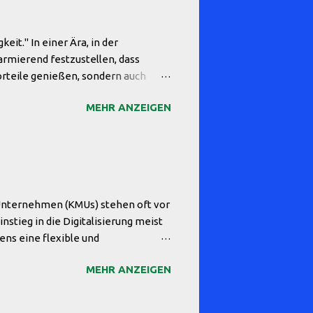
it." In einer Ära, in der
armierend festzustellen, dass
Vorteile genießen, sondern auch
cht nur im wirtschaftlichen
MEHR ANZEIGEN
Sicherheit und das internationale
hre eigene Zukunft aufs Spiel,
sition im globalen Wettbewerb
nstliche Intelligenz ,
g nationa...
 Unternehmen (KMUs) stehen oft vor
nstieg in die Digitalisierung meist
ns eine flexible und
italisierung sollte daher nicht als
MEHR ANZEIGEN
der mit dem Unternehmen
ihre digitalen Tools nach Bedarf
nen Unternehmen klein starten und